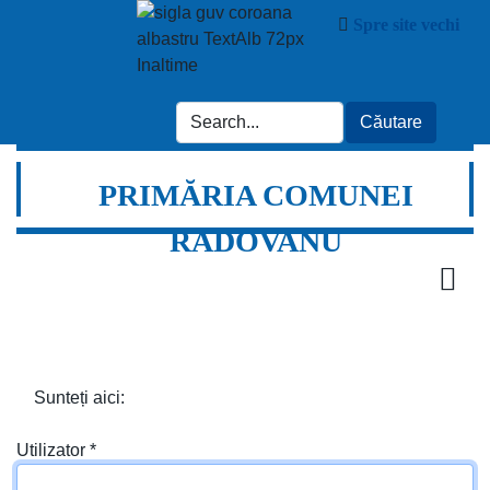
Spre site vechi
PRIMĂRIA COMUNEI
RADOVANU
Sunteți aici:
Utilizator
*