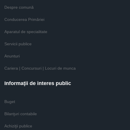
Despre comună
Conducerea Primăriei
Aparatul de specialitate
Servicii publice
Anunturi
Cariera | Concursuri | Locuri de munca
Informaţii de interes public
Buget
Bilanţuri contabile
Achiziţii publice