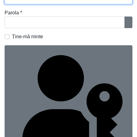
Parola
*
Ara
Ține-mă minte